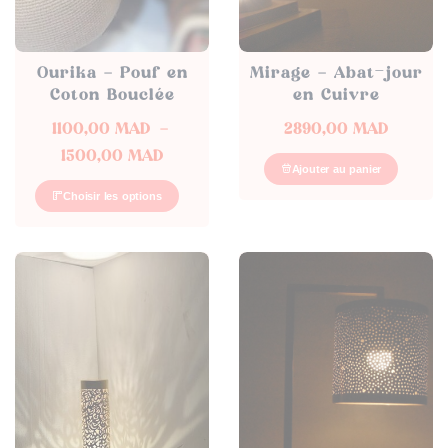
Ourika – Pouf en
Mirage – Abat-jour
Coton Bouclée
en Cuivre
1100,00
MAD
–
2890,00
MAD
Plage
1500,00
MAD
Ajouter au panier
de
Choisir les options
prix :
1100,00 د.م.
à
1500,00 د.م.