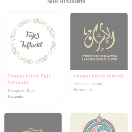
Nos artisans
Coopérative Fajr
Coopérative Ichrak
Taftacht
Articles en Cuivre
Marrakech
Tissage de Tapis
Essaouira