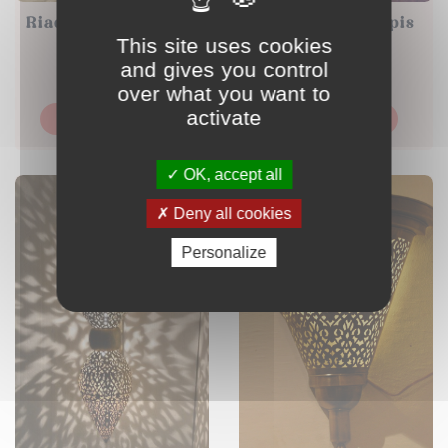
Riad – Ensemble de
Lavandula – Tapis
This site uses cookies
Miroirs
Marocain
and gives you control
1600,00
MAD
2590,00
MAD
over what you want to
activate
Ajouter au panier
Ajouter au panier
OK, accept all
Deny all cookies
Personalize