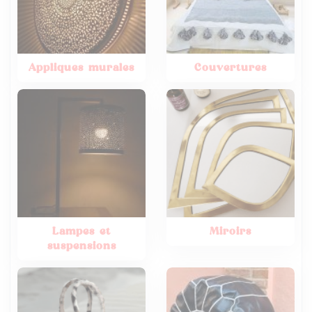
Appliques murales
Couvertures
Lampes et
Miroirs
suspensions