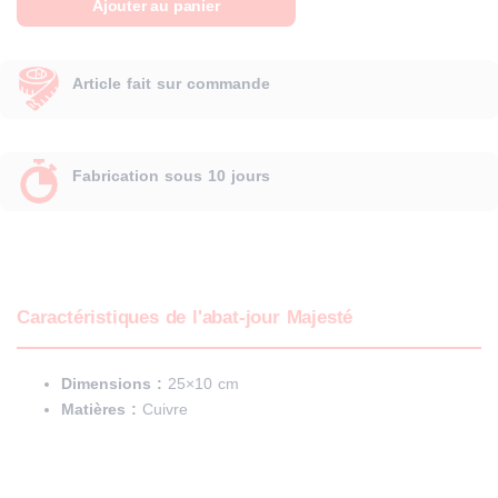
Ajouter au panier
Majesté
-
Abat-
Article fait sur commande
jour
en
Cuivre
Fabrication sous 10 jours
Caractéristiques de l'abat-jour Majesté
Dimensions :
25×10 cm
Matières :
Cuivre