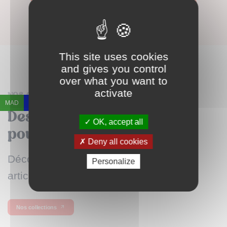
2350,00
MAD
2890,00
MAD
This site uses cookies
and gives you control
over what you want to
activate
NOS COLLECTIONS
MAD
EUR
Des dizaines de collections
OK, accept all
pour vous satisfaire !
Deny all cookies
Découvrez toutes nos collections et
Personalize
articles.
Nos collections