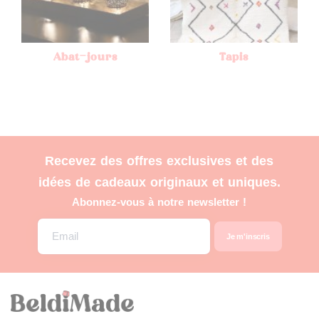
Abat-jours
Tapis
Recevez des offres exclusives et des
idées de cadeaux originaux et uniques.
Abonnez-vous à notre newsletter !
Email